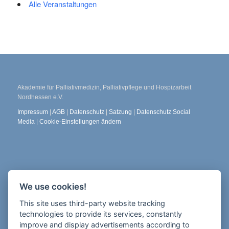
Alle Veranstaltungen
Akademie für Palliativmedizin, Palliativpflege und Hospizarbeit
Nordhessen e.V.
Impressum
|
AGB
|
Datenschutz
|
Satzung
|
Datenschutz Social
Media
|
Cookie-Einstellungen ändern
Die Freiheit 2
We use cookies!
34117 Kassel
This site uses third-party website tracking
Newsletter abonnieren
technologies to provide its services, constantly
improve and display advertisements according to