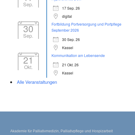
Sep.
17 Sep. 26
digital
Fortbildung Portversorgung und Portpflege
30
September 2026
Sep.
30 Sep. 26
Kassel
Kommunikation am Lebensende
21
21 Okt. 26
Okt.
Kassel
Alle Veranstaltungen
Akademie für Palliativmedizin, Palliativpflege und Hospizarbeit