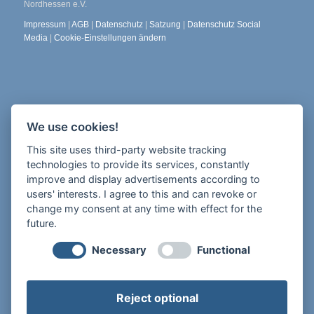
Nordhessen e.V.
Impressum
|
AGB
|
Datenschutz
|
Satzung
|
Datenschutz Social
Media
|
Cookie-Einstellungen ändern
Die Freiheit 2
We use cookies!
34117 Kassel
This site uses third-party website tracking
Newsletter abonnieren
technologies to provide its services, constantly
improve and display advertisements according to
users' interests. I agree to this and can revoke or
change my consent at any time with effect for the
future.
Tel.: 0175 926 95 97
Necessary
Functional
E-Mail:
info@apph-nordhessen.de
Reject optional