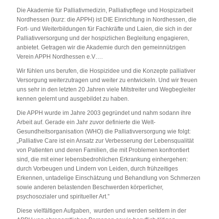
Die Akademie für Palliativmedizin, Palliativpflege und Hospizarbeit
Nordhessen (kurz: die APPH) ist DIE Einrichtung in Nordhessen, die
Fort- und Weiterbildungen für Fachkräfte und Laien, die sich in der
Palliativversorgung und der hospizlichen Begleitung engagieren,
anbietet. Getragen wir die Akademie durch den gemeinnützigen
Verein APPH Nordhessen e.V….
Wir fühlen uns berufen, die Hospizidee und die Konzepte palliativer
Versorgung weiterzutragen und weiter zu entwickeln. Und wir freuen
uns sehr in den letzten 20 Jahren viele Mitstreiter und Wegbegleiter
kennen gelernt und ausgebildet zu haben.
Die APPH wurde im Jahre 2003 gegründet und nahm sodann ihre
Arbeit auf. Gerade ein Jahr zuvor definierte die Welt-
Gesundheitsorganisation (WHO) die Palliativversorgung wie folgt:
„Palliative Care ist ein Ansatz zur Verbesserung der Lebensqualität
von Patienten und deren Familien, die mit Problemen konfrontiert
sind, die mit einer lebensbedrohlichen Erkrankung einhergehen:
durch Vorbeugen und Lindern von Leiden, durch frühzeitiges
Erkennen, untadelige Einschätzung und Behandlung von Schmerzen
sowie anderen belastenden Beschwerden körperlicher,
psychosozialer und spiritueller Art.”
Diese vielfältigen Aufgaben, wurden und werden seitdem in der