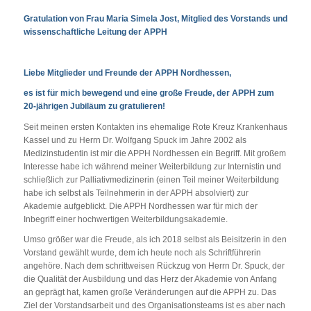
Gratulation von Frau Maria Simela Jost, Mitglied des Vorstands und
wissenschaftliche Leitung der APPH
Liebe Mitglieder und Freunde der APPH Nordhessen,
es ist für mich bewegend und eine große Freude, der APPH zum
20-jährigen Jubiläum zu gratulieren!
Seit meinen ersten Kontakten ins ehemalige Rote Kreuz Krankenhaus
Kassel und zu Herrn Dr. Wolfgang Spuck im Jahre 2002 als
Medizinstudentin ist mir die APPH Nordhessen ein Begriff. Mit großem
Interesse habe ich während meiner Weiterbildung zur Internistin und
schließlich zur Palliativmedizinerin (einen Teil meiner Weiterbildung
habe ich selbst als Teilnehmerin in der APPH absolviert) zur
Akademie aufgeblickt. Die APPH Nordhessen war für mich der
Inbegriff einer hochwertigen Weiterbildungsakademie.
Umso größer war die Freude, als ich 2018 selbst als Beisitzerin in den
Vorstand gewählt wurde, dem ich heute noch als Schriftführerin
angehöre. Nach dem schrittweisen Rückzug von Herrn Dr. Spuck, der
die Qualität der Ausbildung und das Herz der Akademie von Anfang
an geprägt hat, kamen große Veränderungen auf die APPH zu. Das
Ziel der Vorstandsarbeit und des Organisationsteams ist es aber nach