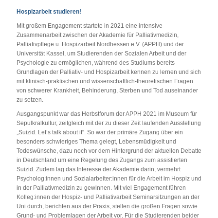
Hospizarbeit studieren!
Mit großem Engagement startete in 2021 eine intensive
Zusammenarbeit zwischen der Akademie für Palliativmedizin,
Palliativpflege u. Hospizarbeit Nordhessen e.V. (APPH) und der
Universität Kassel, um Studierenden der Sozialen Arbeit und der
Psychologie zu ermöglichen, während des Studiums bereits
Grundlagen der Palliativ- und Hospizarbeit kennen zu lernen und sich
mit klinisch-praktischen und wissenschaftlich-theoretischen Fragen
von schwerer Krankheit, Behinderung, Sterben und Tod auseinander
zu setzen.
Ausgangspunkt war das Herbstforum der APPH 2021 im Museum für
Sepulkralkultur, zeitgleich mit der zu dieser Zeit laufenden Ausstellung
„Suizid. Let’s talk about it“. So war der primäre Zugang über ein
besonders schwieriges Thema gelegt, Lebensmüdigkeit und
Todeswünsche, dazu noch vor dem Hintergrund der aktuellen Debatte
in Deutschland um eine Regelung des Zugangs zum assistierten
Suizid. Zudem lag das Interesse der Akademie darin, vermehrt
Psycholog:innen und Sozialarbeiter:innen für die Arbeit im Hospiz und
in der Palliativmedizin zu gewinnen. Mit viel Engagement führen
Kolleg:innen der Hospiz- und Palliativarbeit Seminarsitzungen an der
Uni durch, berichten aus der Praxis, stellen die großen Fragen sowie
Grund- und Problemlagen der Arbeit vor. Für die Studierenden beider