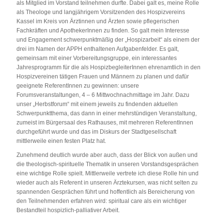
als Mitglied im Vorstand teilnehmen durfte. Dabei galt es, meine Rolle
als Theologe und langjährigem Vorsitzenden des Hospizvereins
Kassel im Kreis von Ärztinnen und Ärzten sowie pflegerischen
Fachkräften und ApothekerInnen zu finden. So galt mein Interesse
und Engagement schwerpunktmäßig der „Hospizarbeit“ als einem der
drei im Namen der APPH enthaltenen Aufgabenfelder. Es galt,
gemeinsam mit einer Vorbereitungsgruppe, ein interessantes
Jahresprogramm für die als HospizbegleiterInnen ehrenamtlich in den
Hospizvereinen tätigen Frauen und Männern zu planen und dafür
geeignete ReferentInnen zu gewinnen: unsere
Forumsveranstaltungen, 4 – 6 Mittwochnachmittage im Jahr. Dazu
unser „Herbstforum“ mit einem jeweils zu findenden aktuellen
Schwerpunktthema, das dann in einer mehrstündigen Veranstaltung,
zumeist im Bürgersaal des Rathauses, mit mehreren ReferentInnen
durchgeführt wurde und das im Diskurs der Stadtgesellschaft
mittlerweile einen festen Platz hat.
Zunehmend deutlich wurde aber auch, dass der Blick von außen und
die theologisch-spirituelle Thematik in unseren Vorstandsgesprächen
eine wichtige Rolle spielt. Mittlerweile vertrete ich diese Rolle hin und
wieder auch als Referent in unseren Ärztekursen, was nicht selten zu
spannenden Gesprächen führt und hoffentlich als Bereicherung von
den Teilnehmenden erfahren wird: spiritual care als ein wichtiger
Bestandteil hospizlich-palliativer Arbeit.