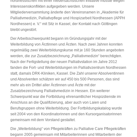
nordhessischen mit einer niedersächsischen Initiative musste wegen
Interessenskonflikten aufgegeben werden. Unsere
Mitgliederversammlung änderte den Vereinsnamen in „Akademie für
Palliativmedizin, Palliativpflege und Hospizarbeit Nordhessen (APPH
Nordhessen) e. V.“ mit Sitz in Kassel, der Kontakt nach Göttingen
bleibt ungestört.
Der Arbeitsschwerpunkt begann im Gründungsjahr mit der
Weiterbildung von Ärztinnen und Ärzten. Nach zwei Jahren konnten
regelmäßig zwei Weiterbildungskurse mit je 160 Stunden angeboten
werden, die zur Zusatzbezeichnung „Palliativmedizin“ berechtigten.
Nach der Fertigstellung der neuen Palliativstation im Jahre 2012
fanden die Fort- und Weiterbildungen im Palliativzentrum Nordhessen
statt, damals DRK-Kliniken, Kassel. Die Zahl unserer Absolventinnen
und Absolventen schätzen wir auf 450 bis 500 Personen, das sind
mehr als ein Drittel aller Ärztinnen und Ärzte mit der
Zusatzbezeichnung Palliativmedizin in Hessen. Ein weiterer
Schwerpunkt war die Fortbildung ehrenamtlicher Hospizdienste im
Anschluss an die Qualifizierung, aber auch von Laien und
Berufsgruppen ohne Weiterbildung. Der Fortbildungskatalog wurde
seit 2004 von den Koordinatorinnen und den Kursorganisatorinnen
gemeinsam mit dem Vorstand gestaltet.
Die „Weiterbildung“ von Pflegekräften zu Palliative Care Pflegekräften
begann 2005 gemeinsam mit Mitarbeiterinnen und Mitarbeitern der