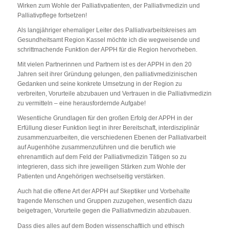
Wirken zum Wohle der Palliativpatienten, der Palliativmedizin und
Palliativpflege fortsetzen!
Als langjähriger ehemaliger Leiter des Palliativarbeitskreises am
Gesundheitsamt Region Kassel möchte ich die wegweisende und
schrittmachende Funktion der APPH für die Region hervorheben.
Mit vielen Partnerinnen und Partnern ist es der APPH in den 20
Jahren seit ihrer Gründung gelungen, den palliativmedizinischen
Gedanken und seine konkrete Umsetzung in der Region zu
verbreiten, Vorurteile abzubauen und Vertrauen in die Palliativmedizin
zu vermitteln – eine herausfordernde Aufgabe!
Wesentliche Grundlagen für den großen Erfolg der APPH in der
Erfüllung dieser Funktion liegt in ihrer Bereitschaft, interdisziplinär
zusammenzuarbeiten, die verschiedenen Ebenen der Palliativarbeit
auf Augenhöhe zusammenzuführen und die beruflich wie
ehrenamtlich auf dem Feld der Palliativmedizin Tätigen so zu
integrieren, dass sich ihre jeweiligen Stärken zum Wohle der
Patienten und Angehörigen wechselseitig verstärken.
Auch hat die offene Art der APPH auf Skeptiker und Vorbehalte
tragende Menschen und Gruppen zuzugehen, wesentlich dazu
beigetragen, Vorurteile gegen die Palliativmedizin abzubauen.
Dass dies alles auf dem Boden wissenschaftlich und ethisch