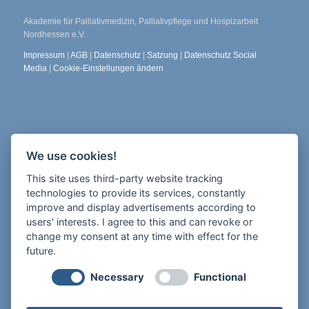
Akademie für Palliativmedizin, Palliativpflege und Hospizarbeit
Nordhessen e.V.
Impressum
|
AGB
|
Datenschutz
|
Satzung
|
Datenschutz Social
Media
|
Cookie-Einstellungen ändern
Die Freiheit 2
We use cookies!
34117 Kassel
This site uses third-party website tracking
Newsletter abonnieren
technologies to provide its services, constantly
improve and display advertisements according to
users' interests. I agree to this and can revoke or
change my consent at any time with effect for the
future.
Tel.: 0175 926 95 97
Necessary
Functional
E-Mail:
info@apph-nordhessen.de