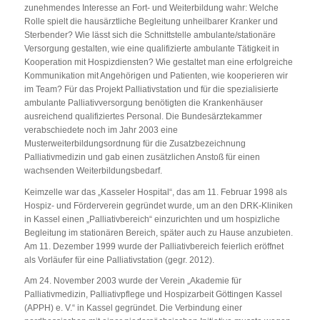
zunehmendes Interesse an Fort- und Weiterbildung wahr: Welche
Rolle spielt die hausärztliche Begleitung unheilbarer Kranker und
Sterbender? Wie lässt sich die Schnittstelle ambulante/stationäre
Versorgung gestalten, wie eine qualifizierte ambulante Tätigkeit in
Kooperation mit Hospizdiensten? Wie gestaltet man eine erfolgreiche
Kommunikation mit Angehörigen und Patienten, wie kooperieren wir
im Team? Für das Projekt Palliativstation und für die spezialisierte
ambulante Palliativversorgung benötigten die Krankenhäuser
ausreichend qualifiziertes Personal. Die Bundesärztekammer
verabschiedete noch im Jahr 2003 eine
Musterweiterbildungsordnung für die Zusatzbezeichnung
Palliativmedizin und gab einen zusätzlichen Anstoß für einen
wachsenden Weiterbildungsbedarf.
Keimzelle war das „Kasseler Hospital“, das am 11. Februar 1998 als
Hospiz- und Förderverein gegründet wurde, um an den DRK-Kliniken
in Kassel einen „Palliativbereich“ einzurichten und um hospizliche
Begleitung im stationären Bereich, später auch zu Hause anzubieten.
Am 11. Dezember 1999 wurde der Palliativbereich feierlich eröffnet
als Vorläufer für eine Palliativstation (gegr. 2012).
Am 24. November 2003 wurde der Verein „Akademie für
Palliativmedizin, Palliativpflege und Hospizarbeit Göttingen Kassel
(APPH) e. V.“ in Kassel gegründet. Die Verbindung einer