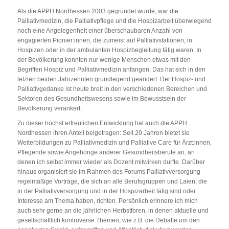
Als die APPH Nordhessen 2003 gegründet wurde, war die
Palliativmedizin, die Palliativpflege und die Hospizarbeit überwiegend
noch eine Angelegenheit einer überschaubaren Anzahl von
engagierten Pionier:innen, die zumeist auf Palliativstationen, in
Hospizen oder in der ambulanten Hospizbegleitung tätig waren. In
der Bevölkerung konnten nur wenige Menschen etwas mit den
Begriffen Hospiz und Palliativmedizin anfangen. Das hat sich in den
letzten beiden Jahrzehnten grundlegend geändert: Der Hospiz- und
Palliativgedanke ist heute breit in den verschiedenen Bereichen und
Sektoren des Gesundheitswesens sowie im Bewusstsein der
Bevölkerung verankert.
Zu dieser höchst erfreulichen Entwicklung hat auch die APPH
Nordhessen ihren Anteil beigetragen: Seit 20 Jahren bietet sie
Weiterbildungen zu Palliativmedizin und Palliative Care für Ärzt:innen,
Pflegende sowie Angehörige anderer Gesundheitsberufe an, an
denen ich selbst immer wieder als Dozent mitwirken durfte. Darüber
hinaus organisiert sie im Rahmen des Forums Palliativversorgung
regelmäßige Vorträge, die sich an alle Berufsgruppen und Laien, die
in der Palliativversorgung und in der Hospizarbeit tätig sind oder
Interesse am Thema haben, richten. Persönlich erinnere ich mich
auch sehr gerne an die jährlichen Herbstforen, in denen aktuelle und
gesellschaftlich kontroverse Themen, wie z.B. die Debatte um den