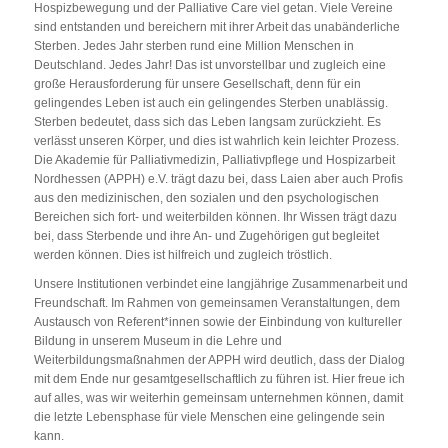
Hospizbewegung und der Palliative Care viel getan. Viele Vereine
sind entstanden und bereichern mit ihrer Arbeit das unabänderliche
Sterben. Jedes Jahr sterben rund eine Million Menschen in
Deutschland. Jedes Jahr! Das ist unvorstellbar und zugleich eine
große Herausforderung für unsere Gesellschaft, denn für ein
gelingendes Leben ist auch ein gelingendes Sterben unablässig.
Sterben bedeutet, dass sich das Leben langsam zurückzieht. Es
verlässt unseren Körper, und dies ist wahrlich kein leichter Prozess.
Die Akademie für Palliativmedizin, Palliativpflege und Hospizarbeit
Nordhessen (APPH) e.V. trägt dazu bei, dass Laien aber auch Profis
aus den medizinischen, den sozialen und den psychologischen
Bereichen sich fort- und weiterbilden können. Ihr Wissen trägt dazu
bei, dass Sterbende und ihre An- und Zugehörigen gut begleitet
werden können. Dies ist hilfreich und zugleich tröstlich.
Unsere Institutionen verbindet eine langjährige Zusammenarbeit und
Freundschaft. Im Rahmen von gemeinsamen Veranstaltungen, dem
Austausch von Referent*innen sowie der Einbindung von kultureller
Bildung in unserem Museum in die Lehre und
Weiterbildungsmaßnahmen der APPH wird deutlich, dass der Dialog
mit dem Ende nur gesamtgesellschaftlich zu führen ist. Hier freue ich
auf alles, was wir weiterhin gemeinsam unternehmen können, damit
die letzte Lebensphase für viele Menschen eine gelingende sein
kann.