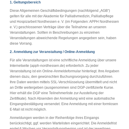
1. Geltungsbereich
Diese Allgemeinen Geschäftsbedingungen (nachfolgend „AGB“)
gelten für alle mit der Akademie für Palliativmedizin, Palliativpflege
und Hospizarbeit Nordhessen e. V. (im Folgenden: APPH Nordhessen
e. V.) geschlossenen Verträge über die Teilnahme an unseren
Veranstaltungen. Sollten in Beschreibungen zu einzelnen
Veranstaltungen abweichende Regelungen angegeben sein, haben
diese Vorrang.
2. Anmeldung zur Veranstaltung / Online-Anmeldung
Für alle Veranstaltungen ist eine schriftliche Anmeldung über unsere
Internetseite (apph-nordhessen.de) erforderlich. Zu jeder
Veranstaltung ist ein Online-Anmeldeformular hinterlegt. Ihre Angaben
dienen dazu, den gewünschten Buchungsvorgang durchzuführen.
Ihre Daten werden mittels SSL-Verschlüsselung übermittelt und nicht
an Dritte weitergeben (ausgenommen sind DGP-zertifizierte Kurse.
Hier erhält die DGP eine Teilnehmerliste zur Ausstellung der
Zertifikate). Nach Absenden der Anmeldung wird eine automatische
Eingangsbestätigung versendet. Eine Anmeldung mit einer formlosen
E-Mail ist nicht möglich.
Anmeldungen werden in der Reihenfolge ihres Eingangs
berücksichtigt, ggf. werden Wartelisten eingerichtet. Die Anmeldefrist
endet 6 Wochen vor Veranstaltungsbeginn und ist der jeweiligen