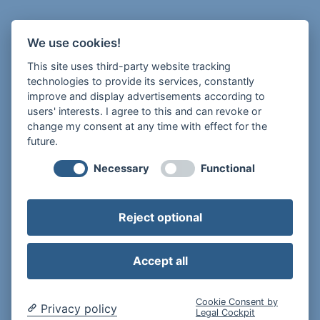
Die Freiheit 2
We use cookies!
34117 Kassel
This site uses third-party website tracking
Newsletter abonnieren
technologies to provide its services, constantly
improve and display advertisements according to
users' interests. I agree to this and can revoke or
change my consent at any time with effect for the
future.
Tel.: 0175 926 95 97
Necessary
Functional
E-Mail:
info@apph-nordhessen.de
Reject optional
Accept all
Cookie Consent by
Privacy policy
Legal Cockpit