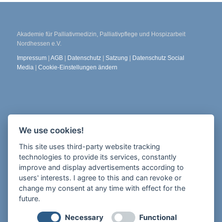
Akademie für Palliativmedizin, Palliativpflege und Hospizarbeit
Nordhessen e.V.
Impressum
|
AGB
|
Datenschutz
|
Satzung
|
Datenschutz Social
Media
|
Cookie-Einstellungen ändern
Die Freiheit 2
We use cookies!
34117 Kassel
This site uses third-party website tracking
Newsletter abonnieren
technologies to provide its services, constantly
improve and display advertisements according to
users' interests. I agree to this and can revoke or
change my consent at any time with effect for the
future.
Tel.: 0175 926 95 97
Necessary
Functional
E-Mail:
info@apph-nordhessen.de